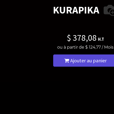
KURAPIKA
$
378,08
H.T
ou à partir de
$
124,77
/
Mois
Ajouter au panier