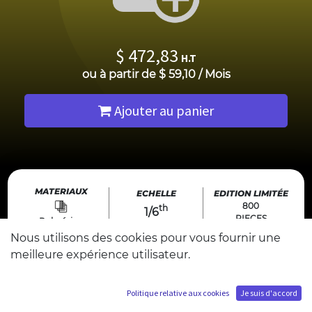
$
472,83
H.T
ou à partir de
$
59,10
/
Mois
Ajouter au panier
MATERIAUX
ECHELLE
EDITION LIMITÉE
800
th
1/6
PIECES
Polyrésine
Nous utilisons des cookies pour vous fournir une
OFFICIAL LICENSED PRODUCT
meilleure expérience utilisateur.
TAILLE
L : 23 cm
DESIGN
P : 38 cm
Made in luxembourg
Politique relative aux cookies
Je suis d'accord
H : 39 cm