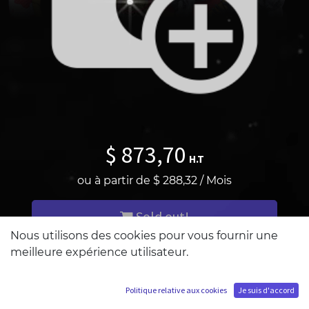
$
873,70
H.T
ou à partir de
$
288,32
/
Mois
Sold out!
Nous utilisons des cookies pour vous fournir une
meilleure expérience utilisateur.
M'ajouter à la liste d'attente
Politique relative aux cookies
Je suis d'accord