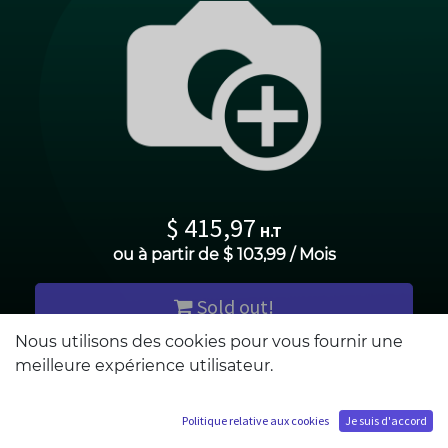
$
415,97
H.T
ou à partir de
$
103,99
/
Mois
Sold out!
Nous utilisons des cookies pour vous fournir une
meilleure expérience utilisateur.
M'ajouter à la liste d'attente
Politique relative aux cookies
Je suis d'accord