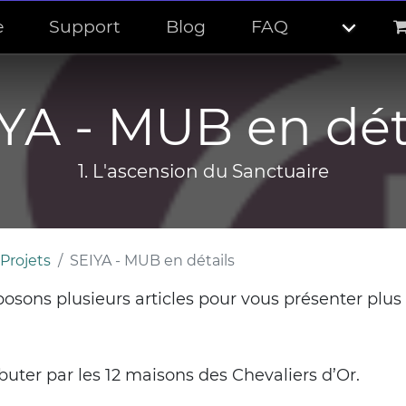
e
Support
Blog
FAQ
YA - MUB en dét
1. L'ascension du Sanctuaire
Projets
SEIYA - MUB en détails
osons plusieurs articles pour vous présenter plus 
uter par les 12 maisons des Chevaliers d’Or.