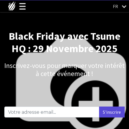
FR
Black Friday avec Tsume
HQ : 29 Novembre 2025
Inscrivez-vous pour marquer votre intérêt
à cette événement !
S'inscrire